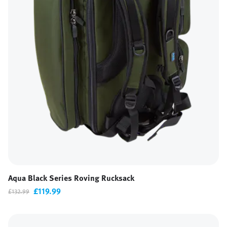
Aqua Black Series Roving Rucksack
£119.99
£132.99