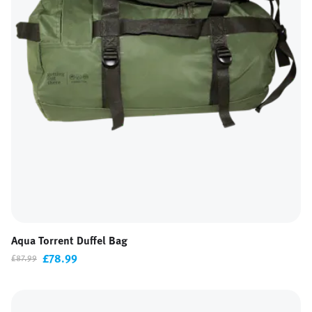
Aqua Torrent Duffel Bag
£78.99
£87.99