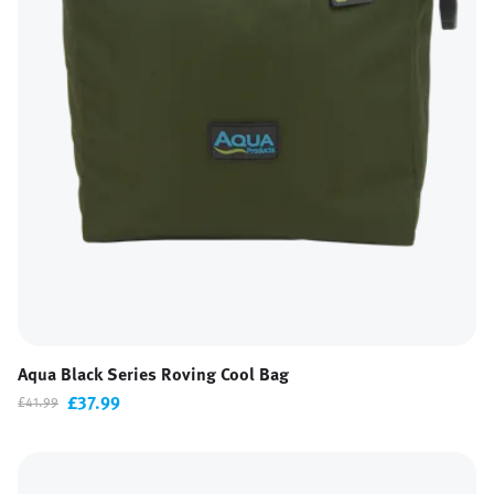
Aqua Black Series Roving Cool Bag
£37.99
£41.99