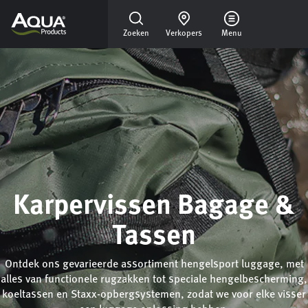
Skip to main content
Zoeken
Verkopers
Menu
Karpervissen Bagage &
Tassen
Ontdek ons gevarieerde assortiment hengelsport luggage, met
alles van functionele rugzakken tot speciale hengelbescherming,
koeltassen en Staxx-opbergsystemen, zodat we voor elke visser