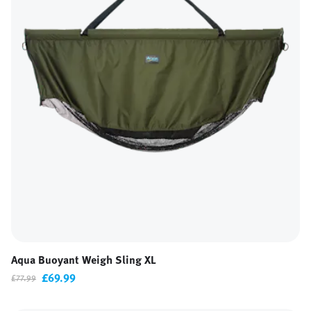
Aqua Buoyant Weigh Sling XL
£69.99
£77.99