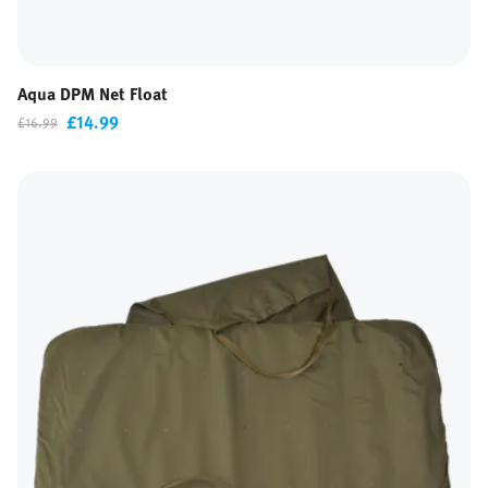
Aqua DPM Net Float
£14.99
£16.99